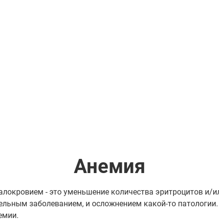
Анемия
локровием - это уменьшение количества эритроцитов и/ил
ельным заболеванием, и осложнением какой-то патологии.
емии.